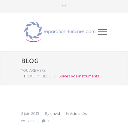
BLOG
YOU ARE HERE:
HOME
/
BLOG
/
Suivez vos instruments
8 juin 2015
By
david
In
Actualités
2531
0