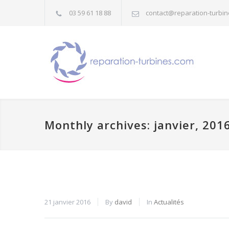
03 59 61 18 88
contact@reparation-turbi
Monthly archives: janvier, 201
21 janvier 2016
By
david
In
Actualités