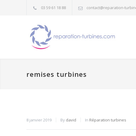
03 59 61 18 88
contact@reparation-turbi
remises turbines
8 janvier 2019
By
david
In
Réparation turbines