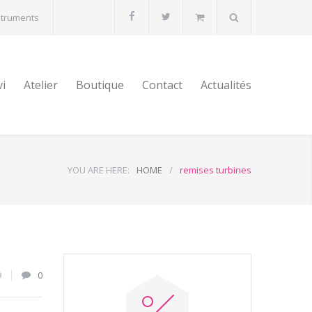
struments
vi
Atelier
Boutique
Contact
Actualités
YOU ARE HERE:
HOME
/
remises turbines
9
0