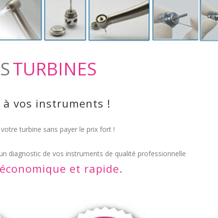
OS
CONTRE ANGLES
PIÈCES A MAIN DROITE
TURBINES
 à vos instruments !
 votre turbine sans payer le prix fort !
 un diagnostic de vos instruments de qualité professionnelle
 économique et rapide.