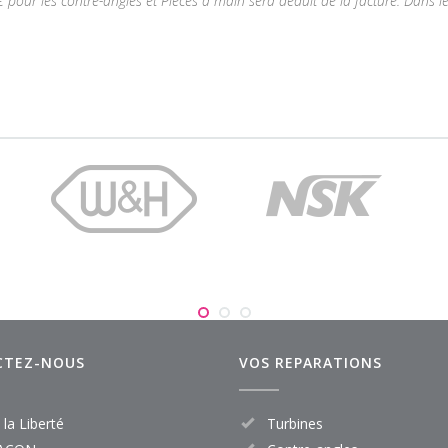
€ pour les contre-angles et Pièces à main sera déduit de la facture.
Dans le
CTEZ-NOUS
VOS REPARATIONS
 la Liberté
Turbines