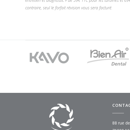
entretien et diagnostic » de 59€ TTC pour les turbines et 69
contraire, seul le forfait révision vous sera facturé.
CONTA
88 rue de