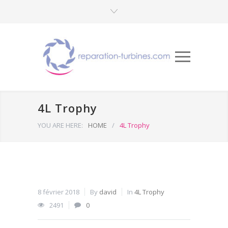
4L Trophy
YOU ARE HERE:
HOME
/
4L Trophy
8 février 2018
By
david
In
4L Trophy
2491
0