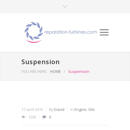
Suspension
YOU ARE HERE:
HOME
/
Suspension
17 avril 2015
By
David
In
Engine
,
Oils
1202
0