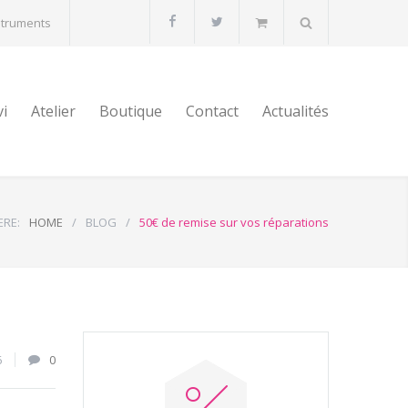
struments
vi
Atelier
Boutique
Contact
Actualités
ERE:
HOME
/
BLOG
/
50€ de remise sur vos réparations
6
0