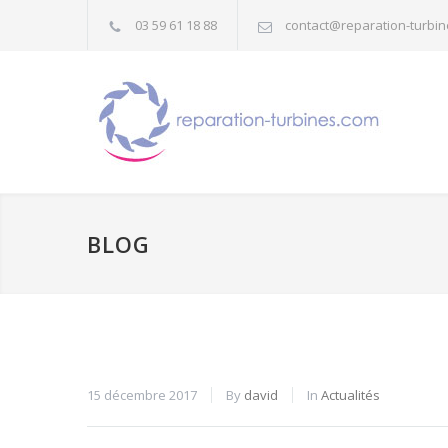
03 59 61 18 88
contact@reparation-turbi
BLOG
15 décembre 2017
By
david
In
Actualités