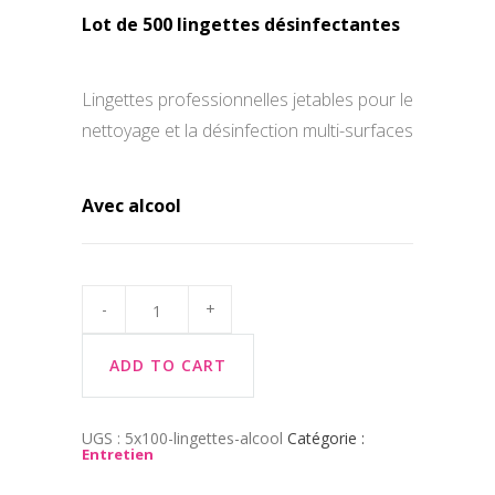
Lot de 500 lingettes désinfectantes
Lingettes
professionnelles
jetables pour le
nettoyage et la désinfection multi-surfaces
Avec alcool
Lingettes
désinfectantes
5×100
(avec
alcool)
ADD TO CART
quantity
UGS :
5x100-lingettes-alcool
Catégorie :
Entretien