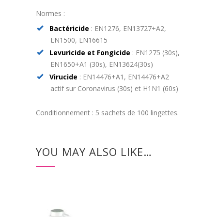
Normes :
Bactéricide
: EN1276, EN13727+A2,
EN1500, EN16615
Levuricide et Fongicide
: EN1275 (30s),
EN1650+A1 (30s), EN13624(30s)
Virucide
: EN14476+A1, EN14476+A2
actif sur Coronavirus (30s) et H1N1 (60s)
Conditionnement : 5 sachets de 100 lingettes.
YOU MAY ALSO LIKE…